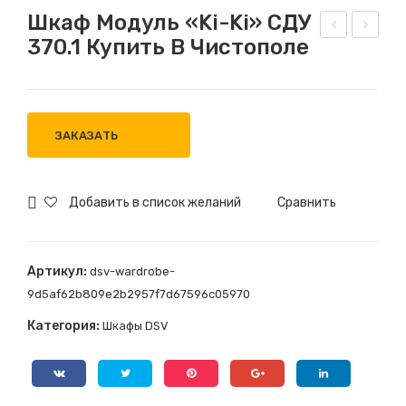
Шкаф Модуль «Ki-Ki» СДУ
370.1 Купить В Чистополе
каф
каф
«М
Мо
ори
дул
»
ь
ЗАКАЗАТЬ
МШ
«Ki-
160
Ki»
0
СД
Добавить в список желаний
Сравнить
куп
450
ить
.1
Артикул:
dsv-wardrobe-
в
куп
9d5af62b809e2b2957f7d67596c05970
Чис
ить
Категория:
Шкафы DSV
топ
в
оле
Чис
топ
оле