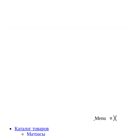
Бесплатная доставка: Воспользуйтесь нашим временем, чтобы
спасти свое
Menu
≡
╳
Каталог товаров
Матрасы