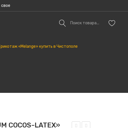
 свое
лог Товаров
Новости
О Нас
Контакты
икотаж «Melange» купить в Чистополе
UM COCOS-LATEX»