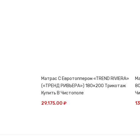
Матрас С Евротоппером «TREND RIVIERA»
Ма
(«ТРЕНД РИВЬЕРА») 180×200 Трикотаж
80
Купить В Чистополе
Ч
29,175.00
₽
1