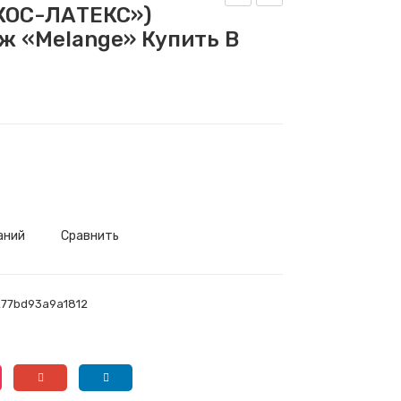
КОС-ЛАТЕКС»)
атр
атр
ж «Melange» Купить В
ас
ас
«PL
«PL
ATI
ATI
NU
NU
M
M
DE
OP
LU
TIM
XE»
A»
аний
Сравнить
(«П
(«П
ЛА
ЛА
ТИ
ТИ
277bd93a9a1812
НУ
НУ
М
М
ДЕ
ОП
ЛЮ
ТИ