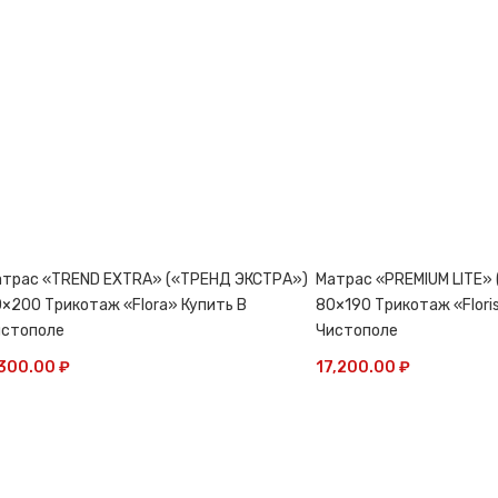
трас «TREND EXTRA» («ТРЕНД ЭКСТРА»)
Матрас «PREMIUM LITE»
×200 Трикотаж «Flora» Купить В
80×190 Трикотаж «Flori
истополе
Чистополе
,300.00
₽
17,200.00
₽