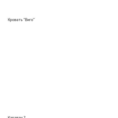
Кровать “Виго”
Караван 7