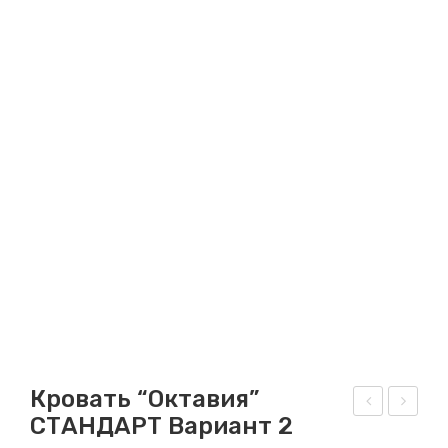
Кровать “Октавия”
СТАНДАРТ Вариант 2
ров
ров