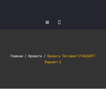
КАТАЛОГ ТОВАРОВ
Матрасы
Кровати
Главная
/
Кровати
/
Кровать “Октавия” СТАНДАРТ
Кухни
Вариант 2
Шкафы купе
Диваны
НОВОСТИ
О НАС