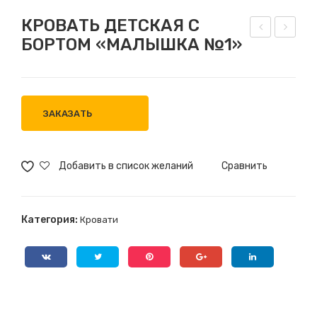
КРОВАТЬ ДЕТСКАЯ С
БОРТОМ «МАЛЫШКА №1»
РО
РО
ВА
ВА
ТЬ
ТЬ
ДЕ
ДЕ
ЗАКАЗАТЬ
ТС
ТС
КА
КА
Я
Я С
Добавить в список желаний
Сравнить
«КО
БО
РО
РТ
Категория:
Кровати
НА
ОМ
»
«М
АЛ
ЫШ
КА