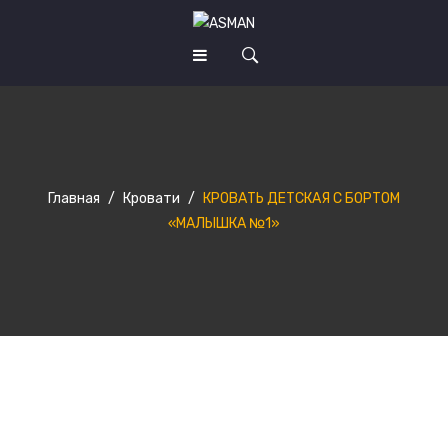
КАТАЛОГ ТОВАРОВ
Матрасы
Кровати
Главная
/
Кровати
/
КРОВАТЬ ДЕТСКАЯ С БОРТОМ
Кухни
«МАЛЫШКА №1»
Шкафы купе
Диваны
НОВОСТИ
О НАС
КОНТАКТЫ