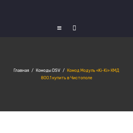
КАТАЛОГ ТОВАРОВ
Матрасы
Кровати
Главная
/
Комоды DSV
/
Комод Модуль «Ki-Ki» КМД
Кухни
800.1 купить в Чистополе
Шкафы купе
Диваны
НОВОСТИ
О НАС