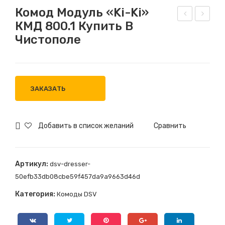
Комод Модуль «Ki-Ki»
КМД 800.1 Купить В
омо
умб
Чистополе
д
а
«М
под
ори
вес
»
ная
ЗАКАЗАТЬ
МК
«Ро
803
за»
Добавить в список желаний
Сравнить
куп
900
ить
.2
в
куп
Артикул:
dsv-dresser-
Чис
ить
50efb33db08cbe59f457da9a9663d46d
топ
в
Категория:
Комоды DSV
оле
Чис
топ
оле