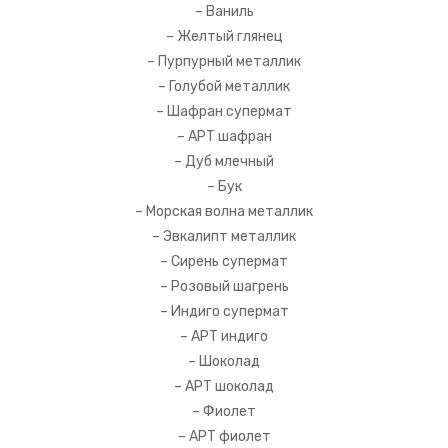
– Ваниль
– Желтый глянец
– Пурпурный металлик
– Голубой металлик
– Шафран супермат
– АРТ шафран
– Дуб млечный
– Бук
– Морская волна металлик
– Эвкалипт металлик
– Сирень супермат
– Розовый шагрень
– Индиго супермат
– АРТ индиго
– Шоколад
– АРТ шоколад
– Фиолет
– АРТ фиолет