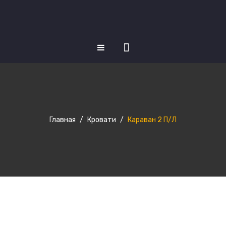
КАТАЛОГ ТОВАРОВ
Матрасы
Кровати
Главная
/
Кровати
/
Караван 2 П/Л
Кухни
Шкафы купе
Диваны
НОВОСТИ
О НАС