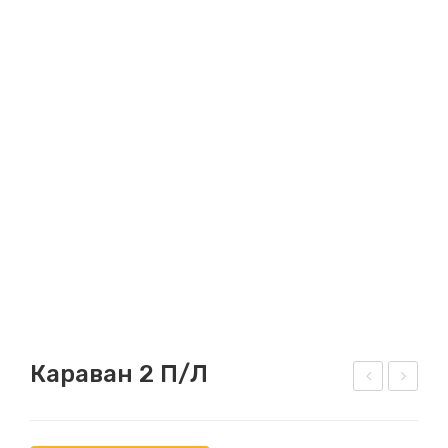
Караван 2 П/Л
Р-6
ара
03
ван