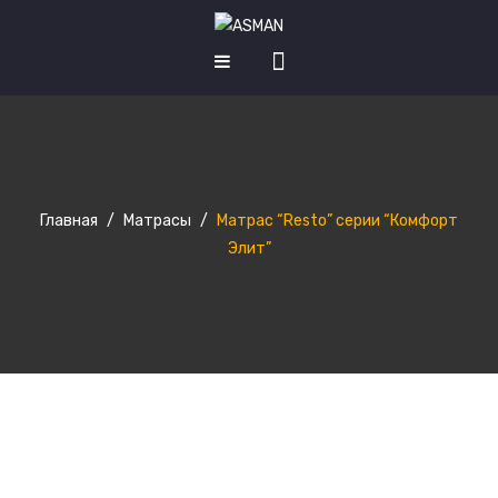
КАТАЛОГ ТОВАРОВ
Матрасы
Кровати
Главная
/
Матрасы
/
Матрас “Resto” серии “Комфорт
Кухни
Элит”
Шкафы купе
Диваны
НОВОСТИ
О НАС
КОНТАКТЫ