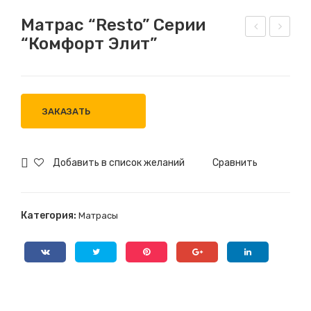
Матрас “Resto” Серии
“Комфорт Элит”
атр
атр
ац
ас
Ко
“Re
мф
sto
ЗАКАЗАТЬ
орт
”
сер
ии
Добавить в список желаний
Сравнить
“Пр
еми
Категория:
Матрасы
ум-
Кин
г”