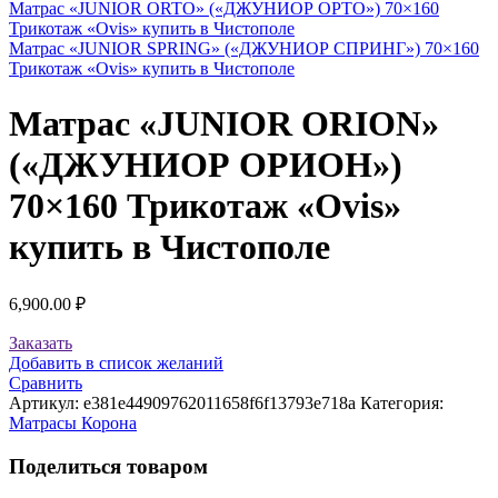
Матрас «JUNIOR ORTO» («ДЖУНИОР ОРТО») 70×160
Трикотаж «Ovis» купить в Чистополе
Матрас «JUNIOR SPRING» («ДЖУНИОР СПРИНГ») 70×160
Трикотаж «Ovis» купить в Чистополе
Матрас «JUNIOR ORION»
(«ДЖУНИОР ОРИОН»)
70×160 Трикотаж «Ovis»
купить в Чистополе
6,900.00
₽
Заказать
Добавить в список желаний
Сравнить
Артикул:
e381e44909762011658f6f13793e718a
Категория:
Матрасы Корона
Поделиться товаром