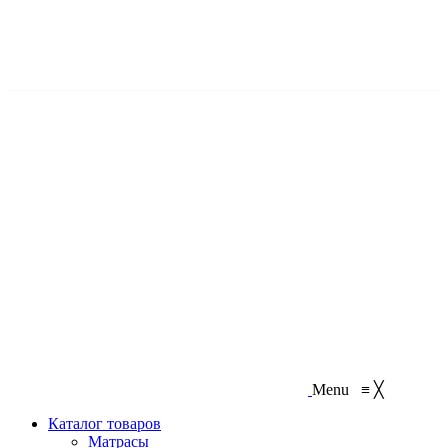
Бесплатная доставка: Воспользуйтесь нашим временем, чтобы
спасти свое
Menu
≡
╳
Каталог товаров
Матрасы