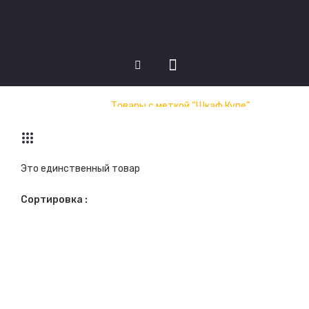
Шкаф Купе
КАТАЛОГ ТОВАРОВ
Главная
/
Товары с меткой “Шкаф Купе”
Матрасы
Кровати
Это единственный товар
Кухни
Сортировка :
Шкафы купе
Диваны
НОВОСТИ
О НАС